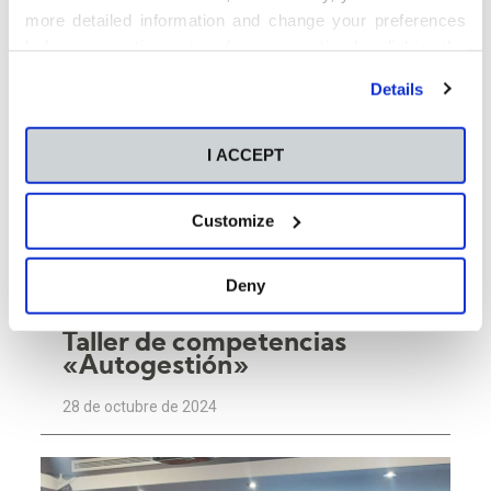
more detailed information and change your preferences
before consenting or to refuse consenting by clicking the
"Personalize" button. For more information you can visit
Details
our
Cookies Policy
.
I ACCEPT
Customize
Deny
Empresas
Taller de competencias
«Autogestión»
28 de octubre de 2024