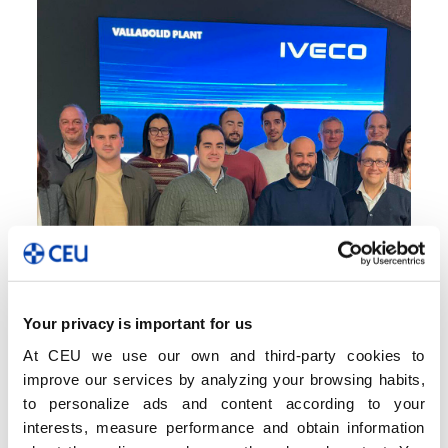
,
,
,
Dirección de Proyectos
Empresas
Estrategia
Management
Your privacy is important for us
Nuestros alumnos del
Executive MBA celebran
At CEU we use our own and third-party cookies to
sesión en la factoría de
improve our services by analyzing your browsing habits,
IVECO
to personalize ads and content according to your
interests, measure performance and obtain information
23 de febrero de 2026