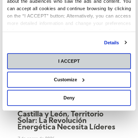
about the audiences who saw the ads and content. You
can accept all cookies and continue browsing by clicking
on the “I ACCEPT” button; Alternatively, you can access
more detailed information and change your preferences
before consenting or to refuse consenting by clicking the
"Personalize" button. For more information you can visit
Details
our
Cookies Policy
.
I ACCEPT
Customize
Deny
,
,
,
Dirección de Proyectos
Empresas
Estrategia
Management
Castilla y León, Territorio
Solar: La Revolución
Energética Necesita Líderes