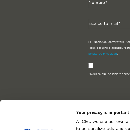
La Fundación Universitaria San
Tiene derecho a acceder, recti
política de privacidad
.
*Declaro que he leído y acept
Your privacy is important
Escuela de Negocios C
At CEU we use our own and
León
to personalize ads and co