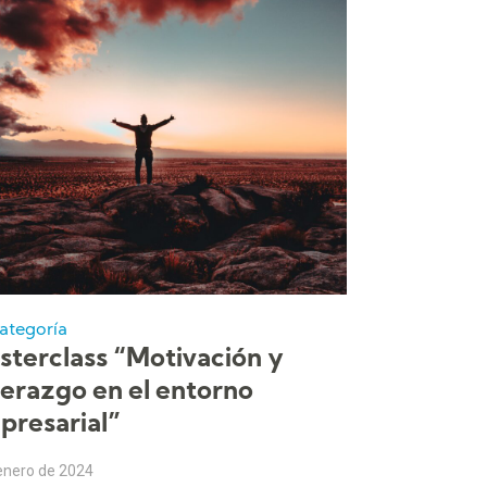
categoría
sterclass “Motivación y
derazgo en el entorno
presarial”
enero de 2024