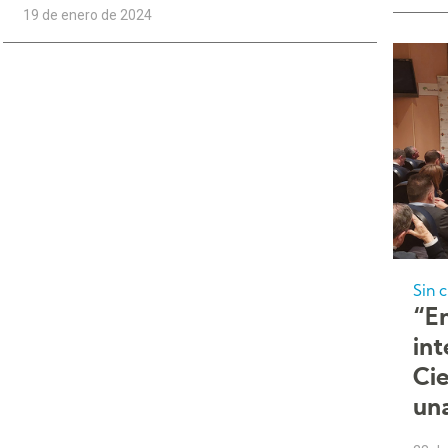
19 de enero de 2024
Sin 
“E
int
Ci
un