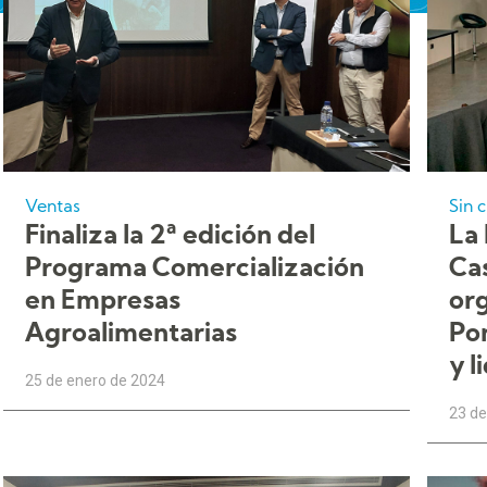
Ventas
Sin 
Finaliza la 2ª edición del
La
Programa Comercialización
Cas
en Empresas
or
Agroalimentarias
Po
y l
25 de enero de 2024
23 de