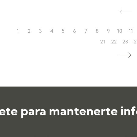
1
2
3
4
5
6
7
8
9
10
11
21
22
23
2
ete para mantenerte in