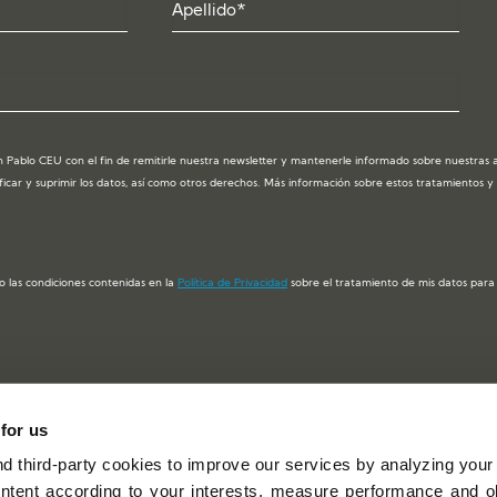
 Pablo CEU con el fin de remitirle nuestra newsletter y mantenerle informado sobre nuestras act
ficar y suprimir los datos, así como otros derechos. Más información sobre estos tratamientos 
o las condiciones contenidas en la
Política de Privacidad
sobre el tratamiento de mis datos para e
 for us
EU Castilla y
C/ Santiago, nº 2, 1º Dcha. 47001 Valladolid
 third-party cookies to improve our services by analyzing your
(España)
ntent according to your interests, measure performance and ob