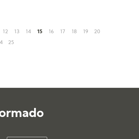
12
13
14
15
16
17
18
19
20
4
25
formado