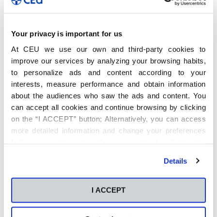
La Escuela de Negocios CEU
Castilla y León inaugura los
“Encuentros CEU”
Your privacy is important for us
23 de mayo de 2022
At CEU we use our own and third-party cookies to
improve our services by analyzing your browsing habits,
to personalize ads and content according to your
interests, measure performance and obtain information
about the audiences who saw the ads and content. You
can accept all cookies and continue browsing by clicking
on the “I ACCEPT” button; Alternatively, you can access
more detailed information and change your preferences
before consenting or to refuse consenting by clicking the
"Personalize" button. For more information you can visit
Details
our
Cookies Policy
.
I ACCEPT
,
,