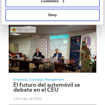
Empresas
Estrategia
Management
Customize
El valor está en el método
16 de mayo de 2022
Deny
,
,
Empresas
Estrategia
Management
El futuro del automóvil se
debate en el CEU
3 de mayo de 2022