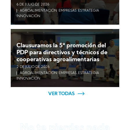
6 DE JULIO DE 2026
AGROALIMENTACIÓN
EMPRESAS
ESTRATEGIA
INNOVACIÓN
Clausuramos la 5ª promoción del
PDP para directivos y técnicos de
cooperativas agroalimentarias
2 DE JULIO DE 2026
AGROALIMENTACIÓN
EMPRESAS
ESTRATEGIA
INNOVACIÓN
VER TODAS