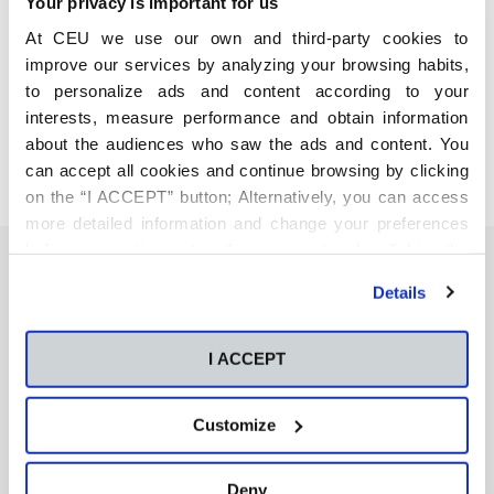
Your privacy is important for us
At CEU we use our own and third-party cookies to
Internacionalización y Comercio
improve our services by analyzing your browsing habits,
Exterior
to personalize ads and content according to your
interests, measure performance and obtain information
about the audiences who saw the ads and content. You
can accept all cookies and continue browsing by clicking
on the “I ACCEPT” button; Alternatively, you can access
more detailed information and change your preferences
before consenting or to refuse consenting by clicking the
In company
"Personalize" button. For more information you can visit
In company
Details
our
Cookies Policy
.
I ACCEPT
En estrecha relación con los responsables de las
empresas y organizaciones, la Escuela colabora en
la identificación de las áreas formativas de
Customize
mejora, proponiendo, diseñando y ejecutando
programas de formación a medida que optimizan
Deny