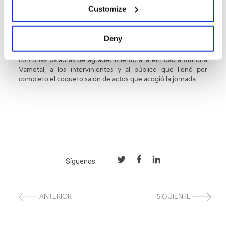
ecosistema empresarial, destacando la importancia clave de
Customize
la formación en ese proceso de aprendizaje y mejora
continua que los profesionales deben tener siempre
presente.
Deny
El Director de la CEU ENCyL,
Manuel Perucho
, cerró el acto
con unas palabras de agradecimiento a la entidad anfitriona
Vametal, a los intervinientes y al público que llenó por
completo el coqueto salón de actos que acogió la jornada.
Síguenos
ANTERIOR
SIGUIENTE