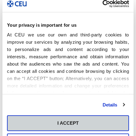
Your privacy is important for us
At CEU we use our own and third-party cookies to
improve our services by analyzing your browsing habits,
to personalize ads and content according to your
interests, measure performance and obtain information
about the audiences who saw the ads and content. You
La parte central de la sesión se ocupó con la conferencia
que, bajo el título genérico de “
La estrategia como agente de
can accept all cookies and continue browsing by clicking
competitividad
”, dictó el Director académico del Executive
on the “I ACCEPT” button; Alternatively, you can access
MBA de la Escuela de Negocios CEU,
Prudencio Herrero
more detailed information and change your preferences
Acebo
. En un tono ameno, cercano y lleno de ejemplos
before consenting or to refuse consenting by clicking the
reales del mundo empresarial, el ponente trasladó su
particular visión acerca de la trascendencia que para las
"Personalize" button. For more information you can visit
Details
organizaciones tiene definir un buen marco estratégico, más
our
Cookies Policy
.
aún en estos convulsos tiempos en los que estamos hoy día.
También hizo referencia a las diversas herramientas,
competencias y recursos de los que debe dotarse una
I ACCEPT
entidad moderna, para alcanzar con ello una eficiencia
contrastada y altas dosis de competitividad dentro del