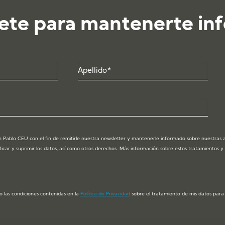
ete para mantenerte in
 Pablo CEU con el fin de remitirle nuestra newsletter y mantenerle informado sobre nuestras act
ficar y suprimir los datos, así como otros derechos. Más información sobre estos tratamientos 
o las condiciones contenidas en la
Política de Privacidad
sobre el tratamiento de mis datos para e