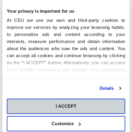
integradores de la estrategia
Your privacy is important for us
Liderazgo y Habilidades Directivas
: Desarrollo de
habilidades de liderazgo efectivo y gestión de
At CEU we use our own and third-party cookies to
equipos, y el desarrollo personal de nuestros
improve our services by analyzing your browsing habits,
colaboradores son, en el mundo que vivimos,
esenciales.
to personalize ads and content according to your
interests, measure performance and obtain information
La eficiente gestión financiera y del dato nos ayudarán
about the audiences who saw the ads and content. You
a mejorar nuestro proceso de toma de decisiones.
Contabilidad financiera y Análisis de estados
can accept all cookies and continue browsing by clicking
financieros.
on the “I ACCEPT” button; Alternatively, you can access
more detailed information and change your preferences
Ventas y Marketing Estratégico
: Estudio de estrategias
de marketing, posicionamiento de marca y gestión de
before consenting or to refuse consenting by clicking the
clientes, con especial atención al mundo digital, con
"Personalize" button. For more information you can visit
todo lo que ello conlleva.
Details
our
Cookies Policy
.
El manejo de las
Operaciones y Cadena de Suministro
:
como elemento diferencial en la cadena de valor de
I ACCEPT
las organizaciones.
Y todo en ello con un foco permanente en la
Innovación
Customize
como pilar esencial.