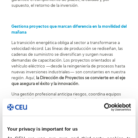
supuesto, el retorno de la inversión.
Gestiona proyectos que marcan diferencia en la movilidad del
mañana
La transición energética obliga al sector a transformarse a
velocidad récord. Las líneas de producción se rediseñan, las
cadenas de suministro se diversifican y surgen nuevas
demandas de capacitación. Los proyectos orientados al
vehículo eléctrico —desde la reingeniería de procesos hasta
nuevas inversiones industriales— son constantes en nuestra
región. Aquí,
la Dirección de Proyectos se convierte en el eje
que asegura el éxito y la innovación.
Una gestión profesional anticipa riesgos, coordina equipos
multidisciplinares y alinea cada esfuerzo con los objetivos
estratégicos de la empresa. Las compañías que adoptan
metodologías avanzadas de gestión de proyectos, como
PMBOK, Agile o híbridas, no sólo sobreviven: lideran la
transformación del sector.
Your privacy is important for us
Ante este escenario de cambio constante, la necesidad de