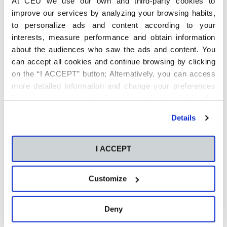
At CEU we use our own and third-party cookies to
perfiles cualificados en Dirección de Proyectos es más
improve our services by analyzing your browsing habits,
evidente que nunca. Estos profesionales aportan una
visión
estructurada, liderazgo y orientación al cambio
,
to personalize ads and content according to your
competencias clave para un sector tan dinámico como la
interests, measure performance and obtain information
automoción. En la Escuela de Negocios CEU Castilla y León,
about the audiences who saw the ads and content. You
formamos a los líderes que pisarán el acelerador para
can accept all cookies and continue browsing by clicking
construir el futuro de esta industria.
on the “I ACCEPT” button; Alternatively, you can access
¿Estás listo para liderar la carrera?
more detailed information and change your preferences
before consenting or to refuse consenting by clicking the
"Personalize" button. For more information you can visit
Details
our
Cookies Policy
.
I ACCEPT
Customize
Deny