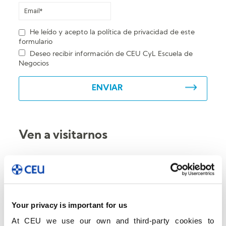
He leído y acepto la
política de privacidad
de este
formulario
Deseo recibir información de CEU CyL Escuela de
Negocios
Ven a visitarnos
Escuela de Negocios CEU Castilla y León
Dirección
: C/ Santiago, nº 2, 1º Dcha.
47001 Valladolid
Your privacy is important for us
Teléfono
: 983 331 422
At CEU we use our own and third-party cookies to