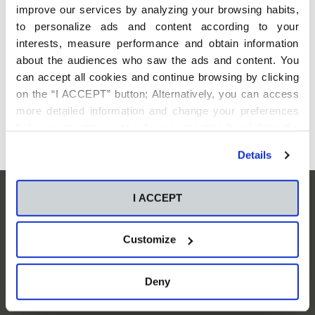
improve our services by analyzing your browsing habits,
Horario
: L - J de 9:00 a 14:00
y de 17:00 a 19:00; V de 9:00 a 14:00
to personalize ads and content according to your
interests, measure performance and obtain information
about the audiences who saw the ads and content. You
Correo electrónico
:
info@ceucyl.com
can accept all cookies and continue browsing by clicking
Síguenos
on the “I ACCEPT” button; Alternatively, you can access
more detailed information and change your preferences
before consenting or to refuse consenting by clicking the
"Personalize" button. For more information you can visit
Details
our
Cookies Policy
.
Suscríbete para mantenerte
I ACCEPT
informado
Customize
Deny