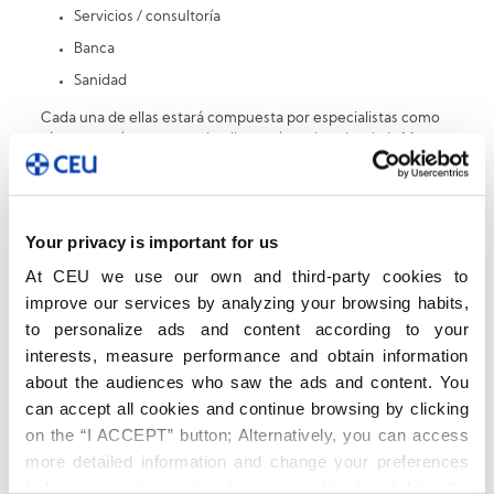
Servicios / consultoría
Banca
Sanidad
Cada una de ellas estará compuesta por especialistas como
tú en estas áreas, y una de ellas será moderador de la Mesa.
Entre los temas que abordaremos y sobre los que
trabajaremos en las Mesas están:
METODOLOGÍAS
y cultura de gestión por proyectos.
Your privacy is important for us
Impacto de la
TECNOLOGÍA
y la Digitalización de las
At CEU we use our own and third-party cookies to
Oficinas de Proyectos
improve our services by analyzing your browsing habits,
CULTURA
y Estructura organizacional que favorezcan el
to personalize ads and content according to your
éxito de los proyectos
interests, measure performance and obtain information
El rol del
DIRECTOR de PROYECTOS
: Demanda de
about the audiences who saw the ads and content. You
perfiles, formación y carrera profesional.
can accept all cookies and continue browsing by clicking
Gestión del
TALENTO
y fuga de profesionales de
on the “I ACCEPT” button; Alternatively, you can access
Castilla y León.
more detailed information and change your preferences
Con las reflexiones de todas las mesas, elaboraremos un
before consenting or to refuse consenting by clicking the