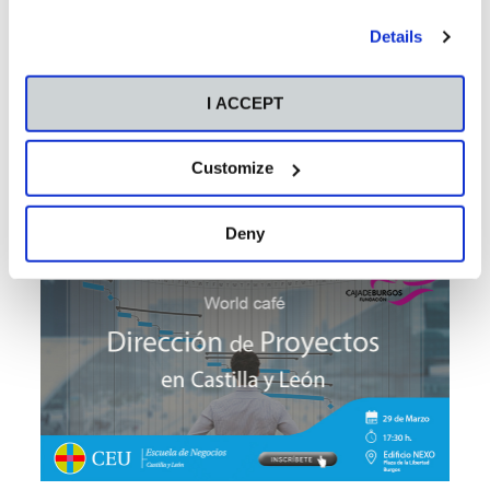
documento de conclusiones accesible a todos los
"Personalize" button. For more information you can visit
participantes del taller.
Details
our
Cookies Policy
.
Contamos contigo y con tu aportación para que esta Jornada
sea interesante y enriquecedora para todos.
I ACCEPT
Y además, te invitamos al café.
Customize
Deny