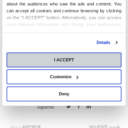
Negocios CEU Castilla y León y será cursado por doce
about the audiences who saw the ads and content. You
alumnas procedentes de Ávila, Burgos, León, Salamanca y
can accept all cookies and continue browsing by clicking
Zamora.
on the “I ACCEPT” button; Alternatively, you can access
more detailed information and change your preferences
before consenting or to refuse consenting by clicking the
"Personalize" button. For more information you can visit
Details
our
Cookies Policy
.
I ACCEPT
Customize
Deny
Síguenos
ANTERIOR
SIGUIENTE