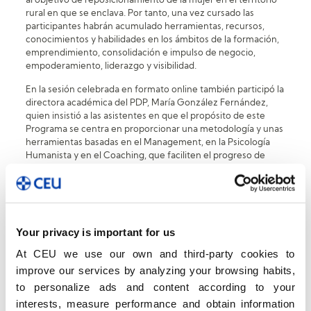
al objetivo de reposicionamiento de la mujer en el territorio
rural en que se enclava. Por tanto, una vez cursado las
participantes habrán acumulado herramientas, recursos,
conocimientos y habilidades en los ámbitos de la formación,
emprendimiento, consolidación e impulso de negocio,
empoderamiento, liderazgo y visibilidad.
En la sesión celebrada en formato online también participó la
directora académica del PDP, María González Fernández,
quien insistió a las asistentes en que el propósito de este
Programa se centra en proporcionar una metodología y unas
herramientas basadas en el Management, en la Psicología
Humanista y en el Coaching, que faciliten el progreso de
cada participante, mediante la identificación y desarrollo de
las competencias profesionales y personales críticas. Este
estilo de liderazgo generará un mayor valor añadido a su
proyecto profesional, mediante el desarrollo y optimización
del potencial y el talento de sí misma y del resto de personas
Your privacy is important for us
de su entorno.
At CEU we use our own and third-party cookies to
El
“Programa de Desarrollo Profesional para mujeres en los
improve our services by analyzing your browsing habits,
ámbitos agrario y agroalimentario de Castilla y León”
está
impulsado conjuntamente por la Consejería de Agricultura y
to personalize ads and content according to your
Desarrollo Rural de la Junta de Castilla y León y la Escuela de
interests, measure performance and obtain information