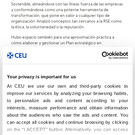
Sostenible, alineándose con las líneas fuerza de las empresas
y conformándose como una potente herramienta de
transformación, que pone en valor a cualquier tipo de
organización. Analizó conceptos tan cercanos a la RSE como
la ética, la voluntariedad o la reputación.
Hubo espacio también para una aproximación práctica a
cómo elaborar y gestionar un Plan estratégico en
Responsabilidad Social y a la presentación de casos de éxito
en esta materia, protagonizados por empresa de Castilla y
León, algunas de ellas punteras en RSE, como son Grupo
Antolín, Asti, Pago de Carraovejas, Entrepinares, Pharmadus,
Industrias Maxi, Audiotec o Abadía Retuerta.
Your privacy is important for us
La sesión fue moderada por el profesor Andrés Muñoz,
At CEU we use our own and third-party cookies to
responsable del “
Aula virtual CEUCyL
” y director académico
improve our services by analyzing your browsing habits,
del MBA Executive de la entidad organizadora y fue seguida
on-line por más de 50 asistentes.
to personalize ads and content according to your
interests, measure performance and obtain information
about the audiences who saw the ads and content. You
can accept all cookies and continue browsing by clicking
on the “I ACCEPT” button; Alternatively, you can access