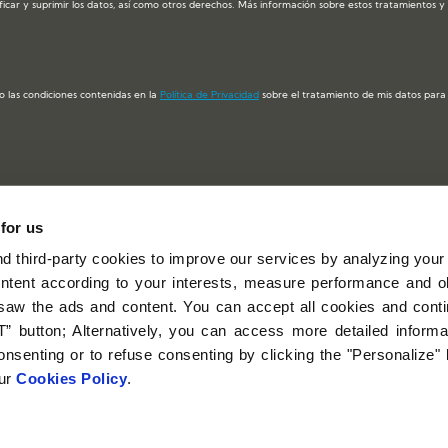
ficar y suprimir los datos, así como otros derechos. Más información sobre estos tratamientos 
o las condiciones contenidas en la
Política de Privacidad
sobre el tratamiento de mis datos para e
 for us
EU Castilla y
C/ Santiago, nº 2, 1º Dcha. 47001 Valladolid
 third-party cookies to improve our services by analyzing your
(España)
ntent according to your interests, measure performance and ob
983 331422
saw the ads and content. You can accept all cookies and cont
info@ceucyl.com
” button; Alternatively, you can access more detailed inform
nsenting or to refuse consenting by clicking the "Personalize"
our
Cookies Policy
.
Política de cookies
Política de privacidad de RRSS
© 2021 San Pablo CEU
Diseño web:
Buleboo estudio