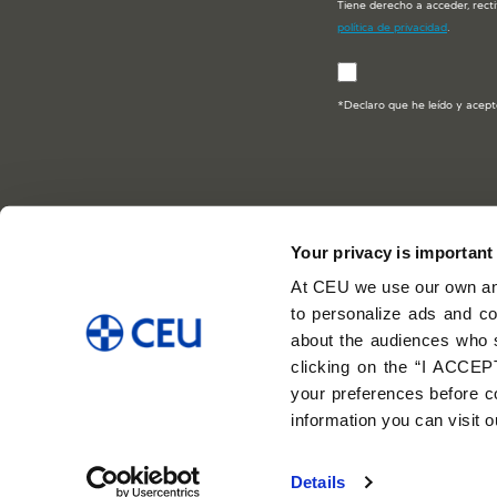
Tiene derecho a acceder, recti
política de privacidad
.
*Declaro que he leído y acept
Your privacy is important
Escuela de Negocios C
At CEU we use our own and
León
to personalize ads and co
about the audiences who 
clicking on the “I ACCEPT
your preferences before co
information you can visit 
Aviso legal
Details