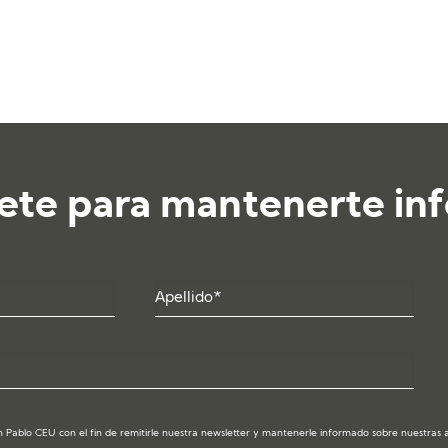
ete para mantenerte in
 Pablo CEU con el fin de remitirle nuestra newsletter y mantenerle informado sobre nuestras act