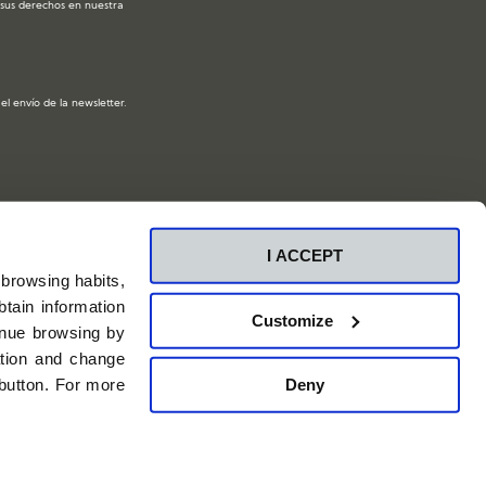
y sus derechos en nuestra
l envío de la newsletter.
I ACCEPT
 browsing habits,
tain information
Customize
inue browsing by
ation and change
Deny
 button. For more
Canal Ético