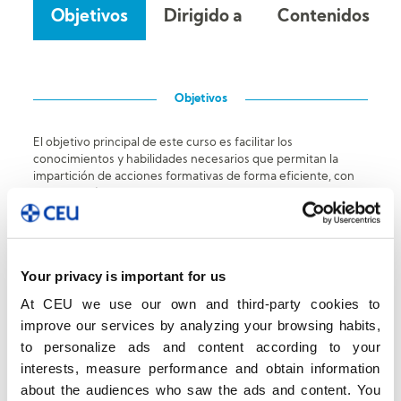
Objetivos
Dirigido a
Contenidos
Objetivos
El objetivo principal de este curso es facilitar los
conocimientos y habilidades necesarios que permitan la
impartición de acciones formativas de forma eficiente, con
metodologías activas y alcanzando los objetivos propuestos,
logrando:
Practicar como formador y obtener feedback
para
afianzar las habilidades y técnicas
Your privacy is important for us
tratadas.
At CEU we use our own and third-party cookies to
improve our services by analyzing your browsing habits,
Definir los contenidos que deben tratarse y los
to personalize ads and content according to your
que no, de cara a
lograr los objetivos.
interests, measure performance and obtain information
Entrenar metodologías alternativas a la
about the audiences who saw the ads and content. You
enseñanza tradicional, buscando
generar