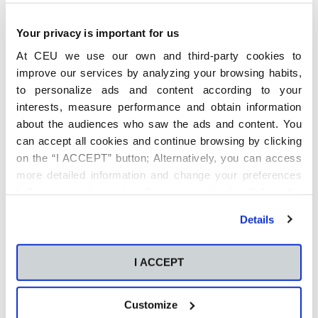
Your privacy is important for us
At CEU we use our own and third-party cookies to
improve our services by analyzing your browsing habits,
to personalize ads and content according to your
interests, measure performance and obtain information
about the audiences who saw the ads and content. You
can accept all cookies and continue browsing by clicking
on the “I ACCEPT” button; Alternatively, you can access
more detailed information and change your preferences
before consenting or to refuse consenting by clicking the
"Personalize" button. For more information you can visit
Details
our
Cookies Policy
.
I ACCEPT
Customize