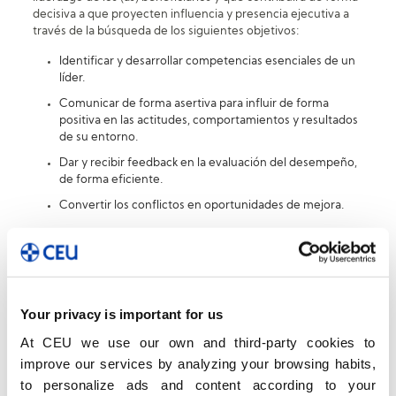
decisiva a que proyecten influencia y presencia ejecutiva a
través de la búsqueda de los siguientes objetivos:
Identificar y desarrollar competencias esenciales de un
líder.
Comunicar de forma asertiva para influir de forma
positiva en las actitudes, comportamientos y resultados
de su entorno.
Dar y recibir feedback en la evaluación del desempeño,
de forma eficiente.
Convertir los conflictos en oportunidades de mejora.
La actitud de las personas y su comportamiento, así como sus
hábitos de relación, comunicación y trabajo, inciden de forma
directa en la
motivación y el bienestar
del individuo y de la
organización en su conjunto. Conocer el modo de desarrollar
actitudes positivas e impulsar buenos hábitos de trabajo,
Your privacy is important for us
relación y comunicación contribuyen, sin lugar a duda, a
crear un programa de habilidades de Liderazgo e influencia,
At CEU we use our own and third-party cookies to
con un alto nivel de bienestar.
improve our services by analyzing your browsing habits,
to personalize ads and content according to your
De este modo, este programa, ofrecerá a los participantes