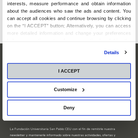
principios,
técnicas y herramientas prácticas para mejorar sus
interests, measure performance and obtain information
competencias como personas emprendedoras
que impactan
about the audiences who saw the ads and content. You
positivamente en su entorno y sus colaboradores.
can accept all cookies and continue browsing by clicking
on the “I ACCEPT” button; Alternatively, you can access
more detailed information and change your preferences
before consenting or to refuse consenting by clicking the
"Personalize" button. For more information you can visit
Suscríbete para mantenerte
Details
our
Cookies Policy
.
informado
I ACCEPT
Customize
Deny
La Fundación Universitaria San Pablo CEU con el fin de remitirle nuestra
newsletter y mantenerle informado sobre nuestras actividades, ofertas y