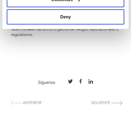
entender cómo el ESG se integra en la estrategia y en la
reputación corporativa.
Deny
Me interesa trabajar con casos reales, dilemas habituales y
errores frecuentes: desde cómo comunicar un plan ESG en
fases iniciales hasta cómo gestionar riesgos reputacionales y
regulatorios.
Síguenos
ANTERIOR
SIGUIENTE