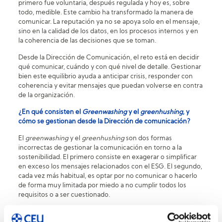
primero fue voluntaria, después regulada y hoy es, sobre
todo, medible. Este cambio ha transformado la manera de
comunicar. La reputación ya no se apoya solo en el mensaje,
sino en la calidad de los datos, en los procesos internos y en
la coherencia de las decisiones que se toman.
Desde la Dirección de Comunicación, el reto está en decidir
qué comunicar, cuándo y con qué nivel de detalle. Gestionar
bien este equilibrio ayuda a anticipar crisis, responder con
coherencia y evitar mensajes que puedan volverse en contra
de la organización.
¿En qué consisten el
Greenwashing
y el
greenhushing
, y
cómo se gestionan desde la Dirección de comunicación?
El
greenwashing
y el
greenhushing
son dos formas
incorrectas de gestionar la comunicación en torno a la
sostenibilidad. El primero consiste en exagerar o simplificar
en exceso los mensajes relacionados con el ESG. El segundo,
cada vez más habitual, es optar por no comunicar o hacerlo
de forma muy limitada por miedo a no cumplir todos los
requisitos o a ser cuestionado.
El propio desarrollo del ESG explica este cambio. A medida
que la sostenibilidad se ha vuelto más regulada y más