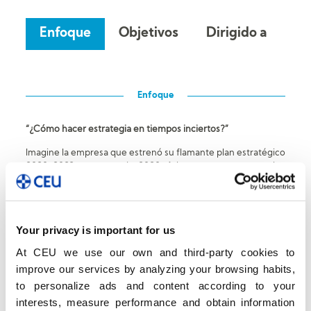
Enfoque
Objetivos
Dirigido a
Co
Enfoque
“¿Cómo hacer estrategia en tiempos inciertos?”
Imagine la empresa que estrenó su flamante plan estratégico
2020-2022 en enero de 2020. A los pocos meses su plan
quedó desfasado y superado por los acontecimientos. Una
pandemia, una crisis económica, otra crisis en la cadena de
suministros, encarecimiento de las materias primas, aumento
del precio de la energía, guerra en Ucrania, inflación…
Your privacy is important for us
¿Tiene sentido dedicar esfuerzos a realizar una estrategia
At CEU we use our own and third-party cookies to
ante tanta incertidumbre?
Sí,
ahora es más necesaria la
improve our services by analyzing your browsing habits,
estrategia que nunca.
to personalize ads and content according to your
Eso sí, seguramente debamos construir
estrategias de forma
interests, measure performance and obtain information
ágil y rápida
. Hay que decir adiós a aquellas reflexiones