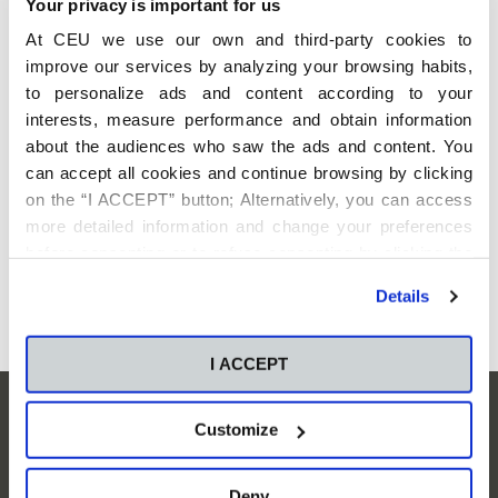
Your privacy is important for us
At CEU we use our own and third-party cookies to
Enfoque
Objetivos
Dirigido a
Co
improve our services by analyzing your browsing habits,
to personalize ads and content according to your
interests, measure performance and obtain information
El curso pretende centrar a los asistentes en el contexto de
about the audiences who saw the ads and content. You
comunicación actual en el que nos encontramos, analizando
can accept all cookies and continue browsing by clicking
el nuevo entorno digital y profundizando en el concepto
on the “I ACCEPT” button; Alternatively, you can access
“Marca personal”.
more detailed information and change your preferences
La formación procura minimizar las barreras o resistencias
before consenting or to refuse consenting by clicking the
que pudieran tener los alumnos asistentes y maximizar las
"Personalize" button. For more information you can visit
oportunidades que nos ofrece una buena estrategia de
Details
Marca personal.
our
Cookies Policy
.
I ACCEPT
Suscríbete para mantenerte
Customize
informado
Deny