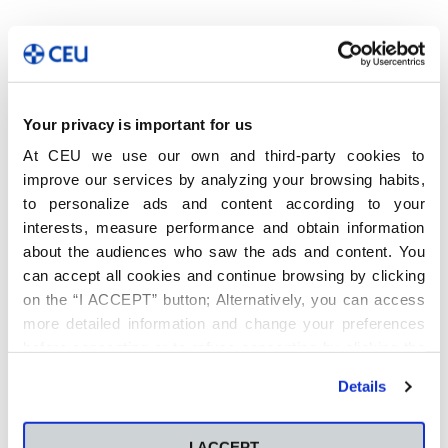
Enfoque
Objetivos
Dirigido a
Co
Your privacy is important for us
At CEU we use our own and third-party cookies to
Enfoque
improve our services by analyzing your browsing habits,
to personalize ads and content according to your
Los informes de sostenibilidad deben evolucionar hacia
interests, measure performance and obtain information
formatos y canales que permitan reflejar los puntos de vista
about the audiences who saw the ads and content. You
de los grupos de interés y muestren el impacto que las
can accept all cookies and continue browsing by clicking
empresas tienen sobre ellos.
on the “I ACCEPT” button; Alternatively, you can access
Ésta es una formación que profundiza en los informes de
more detailed information and change your preferences
sostenibilidad para hacer de ellos herramientas de gestión,
before consenting or to refuse consenting by clicking the
así como medio de rendición de cuentas sobre la creación de
valor social.
"Personalize" button. For more information you can visit
Details
our
Cookies Policy
.
El curso acercará a los participantes el conocimiento sobre
los diferentes marcos de reporte y, en concreto, sobre el
Informe integrado. Ayudará a los alumnos a establecer
I ACCEPT