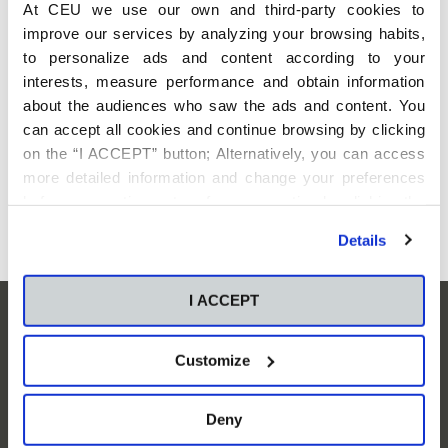
At CEU we use our own and third-party cookies to
improve our services by analyzing your browsing habits,
Enfoque
Objetivos
Dirigido a
Co
to personalize ads and content according to your
interests, measure performance and obtain information
about the audiences who saw the ads and content. You
Con esta propuesta, desde la Escuela de Negocios CEU
can accept all cookies and continue browsing by clicking
Castilla y León se pretende dar respuesta a una necesidad
on the “I ACCEPT” button; Alternatively, you can access
manifestada por diferentes empresas en el ámbito de la
more detailed information and change your preferences
mejora de la calidad en la atención telefónica, a través del
desarrollo de la acción formativa cuyas características se
before consenting or to refuse consenting by clicking the
describen a continuación.
"Personalize" button. For more information you can visit
Details
our
Cookies Policy
.
I ACCEPT
Suscríbete para mantenerte
informado
Customize
Deny