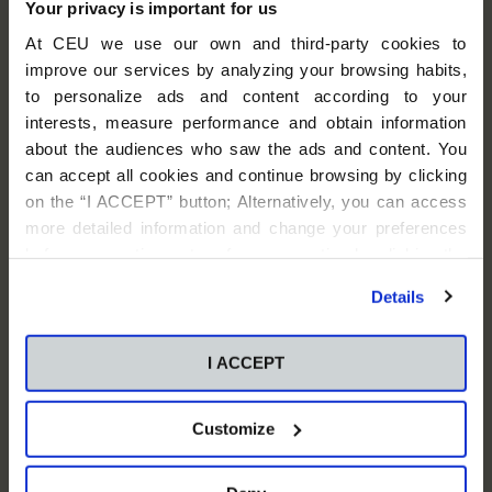
Your privacy is important for us
At CEU we use our own and third-party cookies to
improve our services by analyzing your browsing habits,
to personalize ads and content according to your
interests, measure performance and obtain information
about the audiences who saw the ads and content. You
can accept all cookies and continue browsing by clicking
La Fundación Universitaria San Pablo CEU con el fin de remitirle nuestra
on the “I ACCEPT” button; Alternatively, you can access
newsletter y mantenerle informado sobre nuestras actividades, ofertas y
more detailed information and change your preferences
servicios. Tiene derecho a acceder, rectificar y suprimir los datos, así como otros
before consenting or to refuse consenting by clicking the
derechos. Más información sobre estos tratamientos y sus derechos en nuestra
política de privacidad
.
"Personalize" button. For more information you can visit
Details
our
Cookies Policy
.
*Declaro que he leído y acepto las condiciones contenidas en la
Política de
I ACCEPT
Privacidad
sobre el tratamiento de mis datos para el envío de la newsletter.
Customize