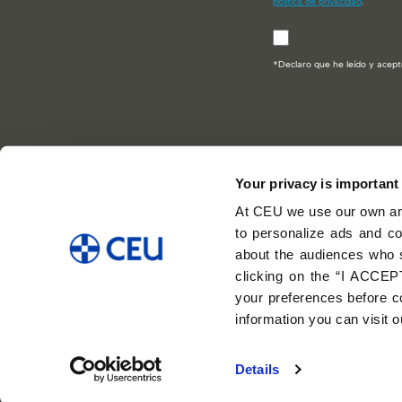
política de privacidad
.
*Declaro que he leído y acept
Your privacy is important
Escuela de Negocios C
At CEU we use our own and
León
to personalize ads and co
about the audiences who 
clicking on the “I ACCEPT
your preferences before co
information you can visit 
Aviso legal
Details