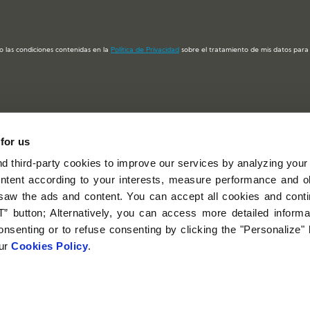
o las condiciones contenidas en la
Política de Privacidad
sobre el tratamiento de mis datos para e
 for us
EU Castilla y
C/ Santiago, nº 2, 1º Dcha. 47001 Valladolid
 third-party cookies to improve our services by analyzing your
(España)
ntent according to your interests, measure performance and ob
983 331422
saw the ads and content. You can accept all cookies and cont
info@ceucyl.com
” button; Alternatively, you can access more detailed inform
nsenting or to refuse consenting by clicking the "Personalize"
our
Cookies Policy
.
Política de cookies
Política de privacidad de RRSS
© 2021 San Pablo CEU
Diseño web:
Buleboo estudio