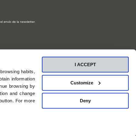
l envío de la newsletter.
I ACCEPT
 browsing habits,
tain information
Customize
inue browsing by
ation and change
Deny
 button. For more
Canal Ético