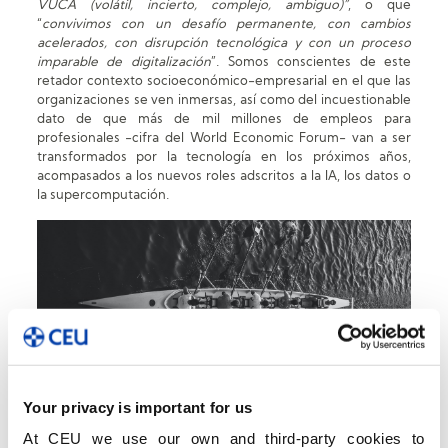
VUCA (volátil, incierto, complejo, ambiguo)”
, o que
“
convivimos con un desafío permanente, con cambios
acelerados, con disrupción tecnológica y con un proceso
imparable de digitalización
”. Somos conscientes de este
retador contexto socioeconómico-empresarial en el que las
organizaciones se ven inmersas, así como del incuestionable
dato de que más de mil millones de empleos para
profesionales -cifra del World Economic Forum- van a ser
transformados por la tecnología en los próximos años,
acompasados a los nuevos roles adscritos a la IA, los datos o
la supercomputación.
Your privacy is important for us
Por todo lo anterior -y mucho más- estamos obligados a
promover las claves de un novedoso modelo de gestión
At CEU we use our own and third-party cookies to