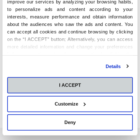
improve our services by analyzing your browsing habits,
de cooperativa, se señalan como requisitos una
gestión
to personalize ads and content according to your
profesionalizada
, la apuesta por incorporar
tecnología
y la
interests, measure performance and obtain information
disposición permanente hacia la
innovación
. Como en el
resto de las organizaciones, el mayor activo del que disponen
about the audiences who saw the ads and content. You
las cooperativas agroalimentarias es su
capital humano
,
can accept all cookies and continue browsing by clicking
integrado por los socios, así como por los trabajadores y los
on the “I ACCEPT” button; Alternatively, you can access
consejeros.
more detailed information and change your preferences
En este marco se ha diseñado este curso denominado
before consenting or to refuse consenting by clicking the
INNOVACION EN LA INDUSTRIA AGROALIMENTARIA.
"Personalize" button. For more information you can visit
Details
our
Cookies Policy
.
I ACCEPT
Customize
Deny