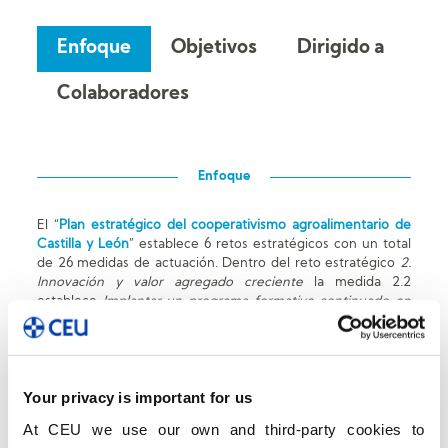
Enfoque
Objetivos
Dirigido a
Co
Colaboradores
Enfoque
El “
Plan estratégico del cooperativismo agroalimentario de
Castilla y León
” establece 6 retos estratégicos con un total
de 26 medidas de actuación. Dentro del reto estratégico
2.
Innovación y valor agregado creciente
la medida 2.2
establece
Implantar un programa formativo continuado en
innovación, dirigido a técnicos y personal directivo de las
cooperativas. El programa formativo contendrá formación
especializada en los diferentes tipos de innovación:
producto ⇔ servicio ⇔ comercialización ⇔ procesos ⇔
Your privacy is important for us
organizativa
.
At CEU we use our own and third-party cookies to
En el mismo plan, dentro de la definición de modelo objetivo