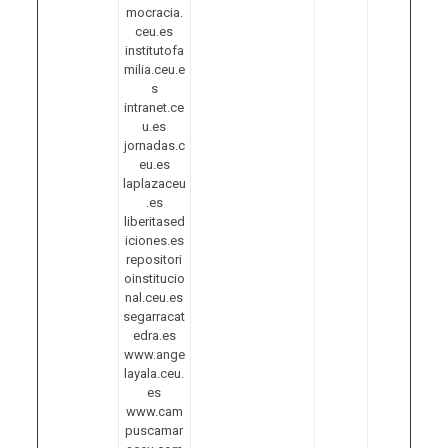
mocracia.
ceu.es
institutofa
milia.ceu.e
s
intranet.ce
u.es
jornadas.c
eu.es
laplazaceu
.es
liberitased
iciones.es
repositori
oinstitucio
nal.ceu.es
segarracat
edra.es
www.ange
layala.ceu.
es
www.cam
puscamar