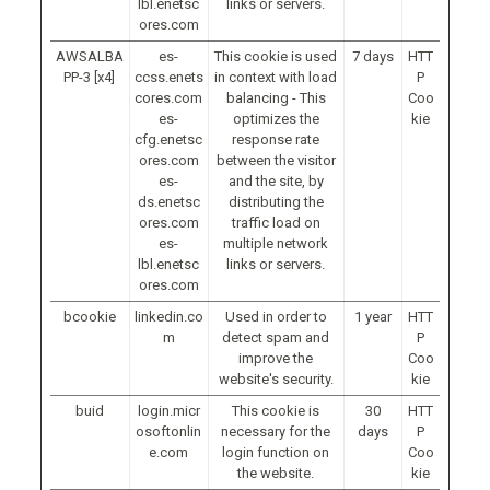
lbl.enetsc
links or servers.
ores.com
AWSALBA
es-
This cookie is used
7 days
HTT
PP-3 [x4]
ccss.enets
in context with load
P
cores.com
balancing - This
Coo
es-
optimizes the
kie
cfg.enetsc
response rate
ores.com
between the visitor
es-
and the site, by
ds.enetsc
distributing the
ores.com
traffic load on
es-
multiple network
lbl.enetsc
links or servers.
ores.com
bcookie
linkedin.co
Used in order to
1 year
HTT
m
detect spam and
P
improve the
Coo
website's security.
kie
buid
login.micr
This cookie is
30
HTT
osoftonlin
necessary for the
days
P
e.com
login function on
Coo
the website.
kie