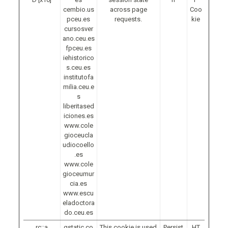
cembio.us
across page
Coo
pceu.es
requests.
kie
cursosver
ano.ceu.es
fpceu.es
iehistorico
s.ceu.es
institutofa
milia.ceu.e
s
liberitased
iciones.es
www.cole
gioceucla
udiocoello
.es
www.cole
gioceumur
cia.es
www.escu
eladoctora
do.ceu.es
rc::a
gstatic.co
This cookie is used
Persist
HT