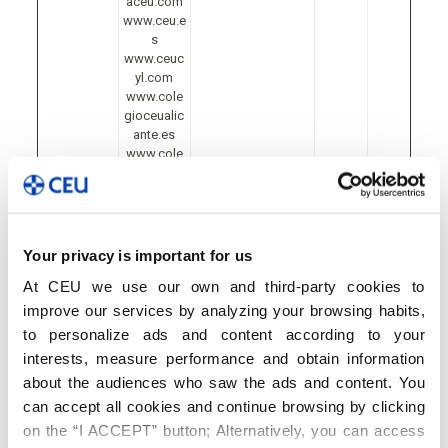
aceu.com
www.ceu.e
s
www.ceuc
yl.com
www.cole
gioceualic
ante.es
www.cole
gioceucla
udiocoello
.es
www.cole
gioceumo
Your privacy is important for us
nteprincip
At CEU we use our own and third-party cookies to
e.es
www.cole
improve our services by analyzing your browsing habits,
gioceumur
to personalize ads and content according to your
cia.es
interests, measure performance and obtain information
www.cole
about the audiences who saw the ads and content. You
gioceusan
chinarro.e
can accept all cookies and continue browsing by clicking
s
on the “I ACCEPT” button; Alternatively, you can access
www.cole