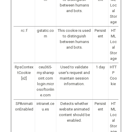
between humans
Loc
and bots.
al
Stor
age
rc::f
gstatic.co
This cookie is used
Persist
HT
m
to distinguish
ent
ML
between humans
Loc
and bots.
al
Stor
age
RpsContex
ceu365-
Used to validate
1 day
HTT
tCookie
my.sharep
user's request and
P
[x2]
oint.com
maintain session
Coo
login.micr
information.
kie
osoftonlin
e.com
SPAnimati
intranet.ce
Detects whether
Persist
HT
onEnabled
u.es
website animated
ent
ML
content should be
Loc
enabled.
al
Stor
age