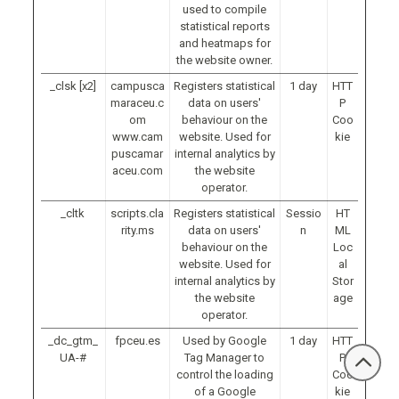
used to compile
statistical reports
and heatmaps for
the website owner.
_clsk [x2]
campusca
Registers statistical
1 day
HTT
maraceu.c
data on users'
P
om
behaviour on the
Coo
www.cam
website. Used for
kie
puscamar
internal analytics by
aceu.com
the website
operator.
_cltk
scripts.cla
Registers statistical
Sessio
HT
rity.ms
data on users'
n
ML
behaviour on the
Loc
website. Used for
al
internal analytics by
Stor
the website
age
operator.
_dc_gtm_
fpceu.es
Used by Google
1 day
HTT
UA-#
Tag Manager to
P
control the loading
Coo
of a Google
kie