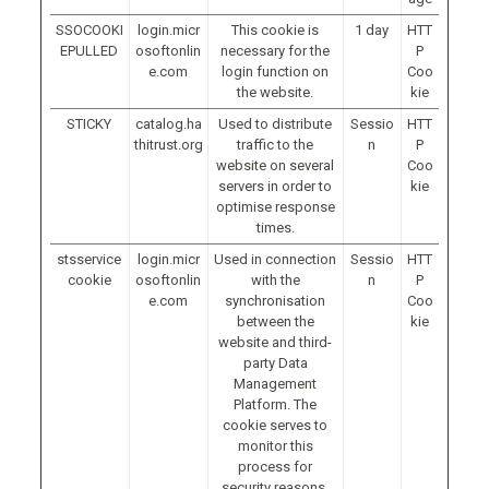
SSOCOOKI
login.micr
This cookie is
1 day
HTT
EPULLED
osoftonlin
necessary for the
P
e.com
login function on
Coo
the website.
kie
STICKY
catalog.ha
Used to distribute
Sessio
HTT
thitrust.org
traffic to the
n
P
website on several
Coo
servers in order to
kie
optimise response
times.
stsservice
login.micr
Used in connection
Sessio
HTT
cookie
osoftonlin
with the
n
P
e.com
synchronisation
Coo
between the
kie
website and third-
party Data
Management
Platform. The
cookie serves to
monitor this
process for
security reasons.