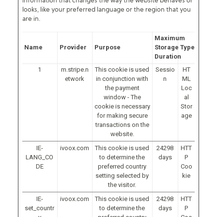
information that changes the way the website behaves or
looks, like your preferred language or the region that you
are in.
Maximum
Name
Provider
Purpose
Storage
Type
Duration
1
m.stripe.n
This cookie is used
Sessio
HT
etwork
in conjunction with
n
ML
the payment
Loc
window - The
al
cookie is necessary
Stor
for making secure
age
transactions on the
website.
IE-
ivoox.com
This cookie is used
24298
HTT
LANG_CO
to determine the
days
P
DE
preferred country
Coo
setting selected by
kie
the visitor.
IE-
ivoox.com
This cookie is used
24298
HTT
set_countr
to determine the
days
P