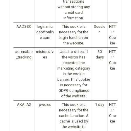
transactions
without storing any
credit card
information.
AADSSO
login.micr
This cookie is
Sessio
HTT
osoftonlin
necessary for the
n
P
e.com
login function on
Coo
the website.
kie
ac_enable
mision.ufv.
Used to detect if
30
HTT
_tracking
es
the visitor has
days
P
accepted the
Coo
marketing category
kie
in the cookie
banner. This cookie
is necessary for
GDPR-compliance
of the website.
AKA_A2
pwc.es
This cookie is
1 day
HTT
necessary for the
P
cache function. A
Coo
cache is used by
kie
the website to