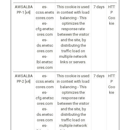
AWSALBA
es-
This cookie is used
7 days
HTT
PP-1 [x4]
ccss.enets
in context with load
P
cores.com
balancing - This
Coo
es-
optimizes the
kie
cfg.enetsc
response rate
ores.com
between the visitor
es-
and the site, by
ds.enetsc
distributing the
ores.com
traffic load on
es-
multiple network
lbl.enetsc
links or servers.
ores.com
AWSALBA
es-
This cookie is used
7 days
HTT
PP-2 [x4]
ccss.enets
in context with load
P
cores.com
balancing - This
Coo
es-
optimizes the
kie
cfg.enetsc
response rate
ores.com
between the visitor
es-
and the site, by
ds.enetsc
distributing the
ores.com
traffic load on
es-
multiple network