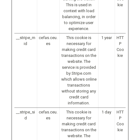
This is used in
kie
context with load
balancing, in order
to optimize user
experience.
__stripe_m
cefas.ceu.
This cookie is
1 year
HTT
id
es
necessary for
P
making credit card
Coo
transactions on the
kie
website. The
service is provided
by Stripe.com
which allows online
transactions
without storing any
credit card
information.
__stripe_si
cefas.ceu.
This cookie is
1 day
HTT
d
es
necessary for
P
making credit card
Coo
transactions on the
kie
website. The