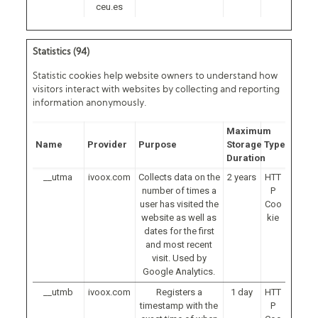
ceu.es
Statistics (94)
Statistic cookies help website owners to understand how
visitors interact with websites by collecting and reporting
information anonymously.
Maximum
Name
Provider
Purpose
Storage
Type
Duration
__utma
ivoox.com
Collects data on the
2 years
HTT
number of times a
P
user has visited the
Coo
website as well as
kie
dates for the first
and most recent
visit. Used by
Google Analytics.
__utmb
ivoox.com
Registers a
1 day
HTT
timestamp with the
P