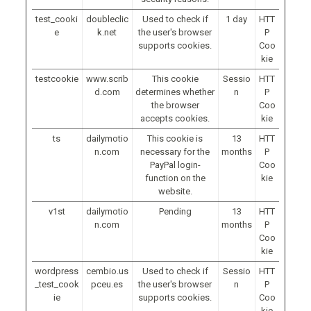
test_cooki
doubleclic
Used to check if
1 day
HTT
e
k.net
the user's browser
P
supports cookies.
Coo
kie
testcookie
www.scrib
This cookie
Sessio
HTT
d.com
determines whether
n
P
the browser
Coo
accepts cookies.
kie
ts
dailymotio
This cookie is
13
HTT
n.com
necessary for the
months
P
PayPal login-
Coo
function on the
kie
website.
v1st
dailymotio
Pending
13
HTT
n.com
months
P
Coo
kie
wordpress
cembio.us
Used to check if
Sessio
HTT
_test_cook
pceu.es
the user's browser
n
P
ie
supports cookies.
Coo
kie