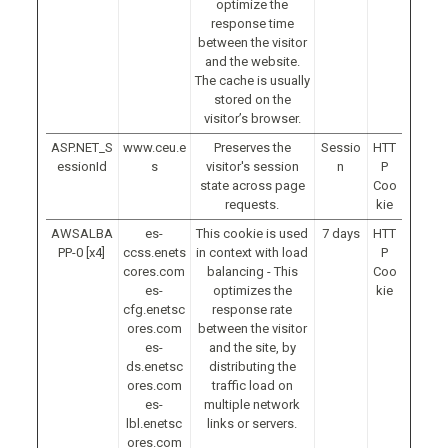
optimize the
response time
between the visitor
and the website.
The cache is usually
stored on the
visitor’s browser.
ASP.NET_S
www.ceu.e
Preserves the
Sessio
HTT
essionId
s
visitor's session
n
P
state across page
Coo
requests.
kie
AWSALBA
es-
This cookie is used
7 days
HTT
PP-0 [x4]
ccss.enets
in context with load
P
cores.com
balancing - This
Coo
es-
optimizes the
kie
cfg.enetsc
response rate
ores.com
between the visitor
es-
and the site, by
ds.enetsc
distributing the
ores.com
traffic load on
es-
multiple network
lbl.enetsc
links or servers.
ores.com