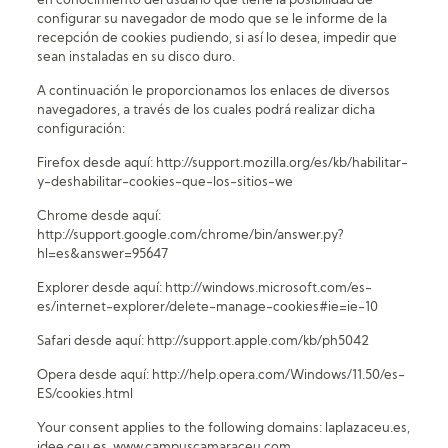
en conocimiento del usuario que tiene la posibilidad de
configurar su navegador de modo que se le informe de la
recepción de cookies pudiendo, si así lo desea, impedir que
sean instaladas en su disco duro.
A continuación le proporcionamos los enlaces de diversos
navegadores, a través de los cuales podrá realizar dicha
configuración:
Firefox desde aquí: http://support.mozilla.org/es/kb/habilitar-
y-deshabilitar-cookies-que-los-sitios-we
Chrome desde aquí:
http://support.google.com/chrome/bin/answer.py?
hl=es&answer=95647
Explorer desde aquí: http://windows.microsoft.com/es-
es/internet-explorer/delete-manage-cookies#ie=ie-10
Safari desde aquí: http://support.apple.com/kb/ph5042
Opera desde aquí: http://help.opera.com/Windows/11.50/es-
ES/cookies.html
Your consent applies to the following domains: laplazaceu.es,
idee.ceu.es, www.campuscamaraceu.com,