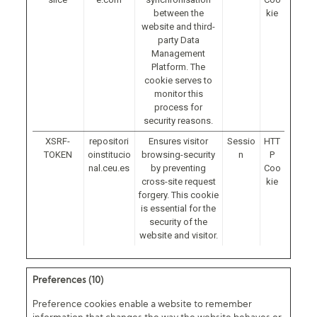
between the
kie
website and third-
party Data
Management
Platform. The
cookie serves to
monitor this
process for
security reasons.
XSRF-
repositori
Ensures visitor
Sessio
HTT
TOKEN
oinstitucio
browsing-security
n
P
nal.ceu.es
by preventing
Coo
cross-site request
kie
forgery. This cookie
is essential for the
security of the
website and visitor.
Preferences (10)
Preference cookies enable a website to remember