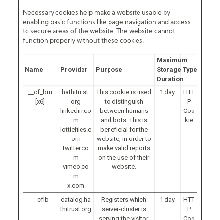
Necessary cookies help make a website usable by
enabling basic functions like page navigation and access
to secure areas of the website. The website cannot
function properly without these cookies.
Maximum
Name
Provider
Purpose
Storage
Type
Duration
__cf_bm
hathitrust.
This cookie is used
1 day
HTT
[x6]
org
to distinguish
P
linkedin.co
between humans
Coo
m
and bots. This is
kie
lottiefiles.c
beneficial for the
om
website, in order to
twitter.co
make valid reports
m
on the use of their
vimeo.co
website.
m
x.com
__cflb
catalog.ha
Registers which
1 day
HTT
thitrust.org
server-cluster is
P
serving the visitor.
Coo