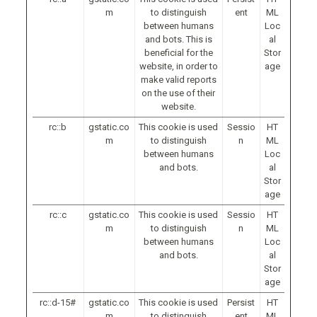
m
to distinguish
ent
ML
between humans
Loc
and bots. This is
al
beneficial for the
Stor
website, in order to
age
make valid reports
on the use of their
website.
rc::b
gstatic.co
This cookie is used
Sessio
HT
m
to distinguish
n
ML
between humans
Loc
and bots.
al
Stor
age
rc::c
gstatic.co
This cookie is used
Sessio
HT
m
to distinguish
n
ML
between humans
Loc
and bots.
al
Stor
age
rc::d-15#
gstatic.co
This cookie is used
Persist
HT
m
to distinguish
ent
ML