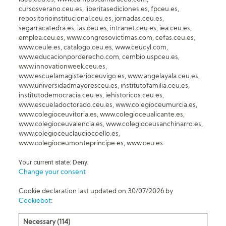
cursosverano.ceu.es, liberitasediciones.es, fpceu.es,
repositorioinstitucional.ceu.es, jornadas.ceu.es,
segarracatedra.es, ias.ceu.es, intranet.ceu.es, iea.ceu.es,
emplea.ceu.es, www.congresovictimas.com, cefas.ceu.es,
www.ceule.es, catalogo.ceu.es, www.ceucyl.com,
www.educacionporderecho.com, cembio.uspceu.es,
www.innovationweek.ceu.es,
www.escuelamagisterioceuvigo.es, www.angelayala.ceu.es,
www.universidadmayoresceu.es, institutofamilia.ceu.es,
institutodemocracia.ceu.es, iehistoricos.ceu.es,
www.escueladoctorado.ceu.es, www.colegioceumurcia.es,
www.colegioceuvitoria.es, www.colegioceualicante.es,
www.colegioceuvalencia.es, www.colegioceusanchinarro.es,
www.colegioceuclaudiocoello.es,
www.colegioceumonteprincipe.es, www.ceu.es
Your current state: Deny.
Change your consent
Cookie declaration last updated on 30/07/2026 by
Cookiebot
:
Necessary (114)