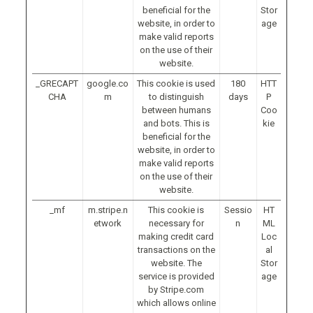
beneficial for the
Stor
website, in order to
age
make valid reports
on the use of their
website.
_GRECAPT
google.co
This cookie is used
180
HTT
CHA
m
to distinguish
days
P
between humans
Coo
and bots. This is
kie
beneficial for the
website, in order to
make valid reports
on the use of their
website.
_mf
m.stripe.n
This cookie is
Sessio
HT
etwork
necessary for
n
ML
making credit card
Loc
transactions on the
al
website. The
Stor
service is provided
age
by Stripe.com
which allows online