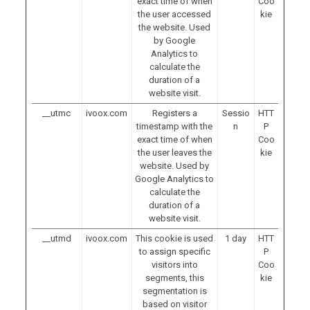
exact time of when
Coo
the user accessed
kie
the website. Used
by Google
Analytics to
calculate the
duration of a
website visit.
__utmc
ivoox.com
Registers a
Sessio
HTT
timestamp with the
n
P
exact time of when
Coo
the user leaves the
kie
website. Used by
Google Analytics to
calculate the
duration of a
website visit.
__utmd
ivoox.com
This cookie is used
1 day
HTT
to assign specific
P
visitors into
Coo
segments, this
kie
segmentation is
based on visitor