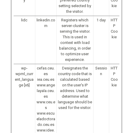
y
preferred country
Coo
setting selected by
kie
the visitor.
lidc
linkedin.co
Registers which
1 day
HTT
m
server-cluster is
P
serving the visitor.
Coo
This is used in
kie
context with load
balancing, in order
to optimize user
experience.
wp-
cefas.ceu.
Designates the
Sessio
HTT
wpml_curr
es
country code that is
n
P
ent_langua
iea.ceu.es
calculated based
Coo
ge [x6]
www.ange
on the user's IP
kie
layala.ceu.
address. Used to
es
determine what
www.ceu.e
language should be
s
used for the visitor.
www.escu
eladoctora
do.ceu.es
www.idee.