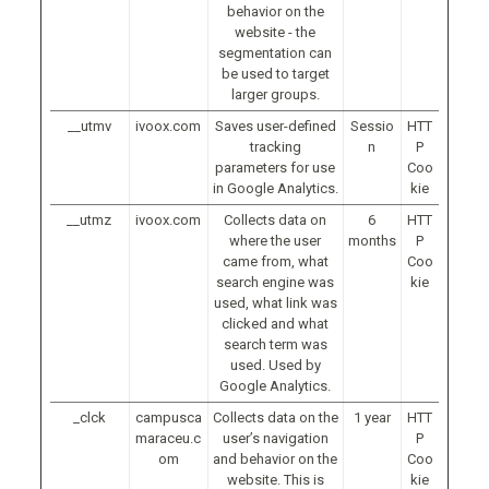
behavior on the
website - the
segmentation can
be used to target
larger groups.
__utmv
ivoox.com
Saves user-defined
Sessio
HTT
tracking
n
P
parameters for use
Coo
in Google Analytics.
kie
__utmz
ivoox.com
Collects data on
6
HTT
where the user
months
P
came from, what
Coo
search engine was
kie
used, what link was
clicked and what
search term was
used. Used by
Google Analytics.
_clck
campusca
Collects data on the
1 year
HTT
maraceu.c
user’s navigation
P
om
and behavior on the
Coo
website. This is
kie