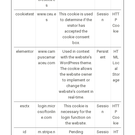
s
cookietest
www.ceu.e
This cookie is used
Sessio
HTT
s
to determine if the
n
P
visitor has
Coo
accepted the
kie
cookie consent
box.
elementor
www.cam
Used in context
Persist
HT
puscamar
with the website's
ent
ML
aceu.com
WordPress theme.
Loc
The cookie allows
al
the website owner
Stor
to implement or
age
change the
website's content in
real-time.
esctx
login.micr
This cookie is
Sessio
HTT
osoftonlin
necessary for the
n
P
e.com
login function on
Coo
the website.
kie
id
m.stripe.n
Pending
Sessio
HT