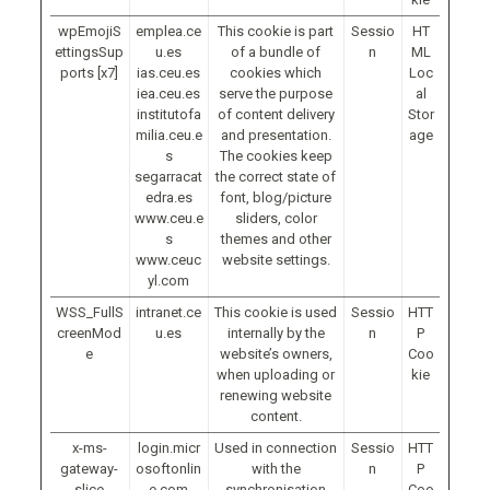
wpEmojiS
emplea.ce
This cookie is part
Sessio
HT
ettingsSup
u.es
of a bundle of
n
ML
ports [x7]
ias.ceu.es
cookies which
Loc
iea.ceu.es
serve the purpose
al
institutofa
of content delivery
Stor
milia.ceu.e
and presentation.
age
s
The cookies keep
segarracat
the correct state of
edra.es
font, blog/picture
www.ceu.e
sliders, color
s
themes and other
www.ceuc
website settings.
yl.com
WSS_FullS
intranet.ce
This cookie is used
Sessio
HTT
creenMod
u.es
internally by the
n
P
e
website’s owners,
Coo
when uploading or
kie
renewing website
content.
x-ms-
login.micr
Used in connection
Sessio
HTT
gateway-
osoftonlin
with the
n
P
slice
e.com
synchronisation
Coo