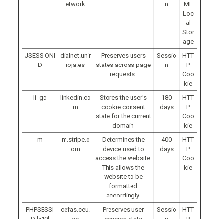
etwork
n
ML
Loc
al
Stor
age
JSESSIONI
dialnet.unir
Preserves users
Sessio
HTT
D
ioja.es
states across page
n
P
requests.
Coo
kie
li_gc
linkedin.co
Stores the user's
180
HTT
m
cookie consent
days
P
state for the current
Coo
domain
kie
m
m.stripe.c
Determines the
400
HTT
om
device used to
days
P
access the website.
Coo
This allows the
kie
website to be
formatted
accordingly.
PHPSESSI
cefas.ceu.
Preserves user
Sessio
HTT
D [x10]
es
session state
n
P