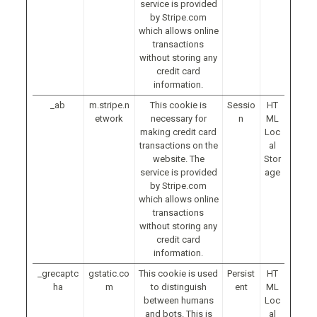
service is provided
by Stripe.com
which allows online
transactions
without storing any
credit card
information.
_ab
m.stripe.n
This cookie is
Sessio
HT
etwork
necessary for
n
ML
making credit card
Loc
transactions on the
al
website. The
Stor
service is provided
age
by Stripe.com
which allows online
transactions
without storing any
credit card
information.
_grecaptc
gstatic.co
This cookie is used
Persist
HT
ha
m
to distinguish
ent
ML
between humans
Loc
and bots. This is
al