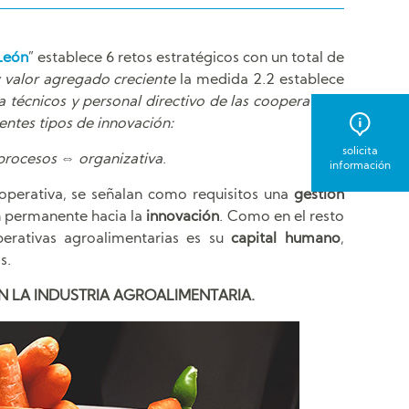
 León
” establece 6 retos estratégicos con un total de
y valor agregado creciente
la medida 2.2 establece
 técnicos y personal directivo de las cooperativas.
entes tipos de innovación:
solicita
procesos ⇔ organizativa
.
información
operativa, se señalan como requisitos una
gestión
n permanente hacia la
innovación
. Como en el resto
perativas agroalimentarias es su
capital humano
,
s.
N LA INDUSTRIA AGROALIMENTARIA.