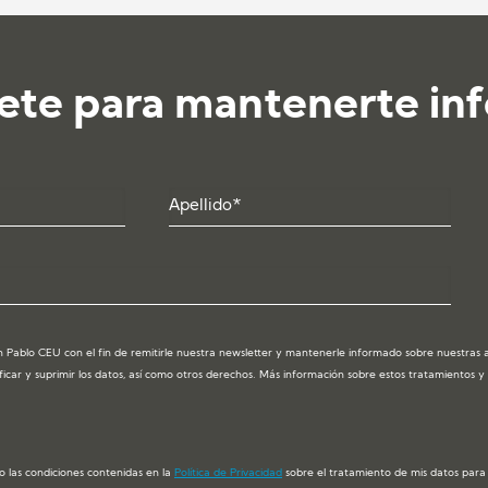
ete para mantenerte in
 Pablo CEU con el fin de remitirle nuestra newsletter y mantenerle informado sobre nuestras act
ficar y suprimir los datos, así como otros derechos. Más información sobre estos tratamientos 
o las condiciones contenidas en la
Política de Privacidad
sobre el tratamiento de mis datos para e